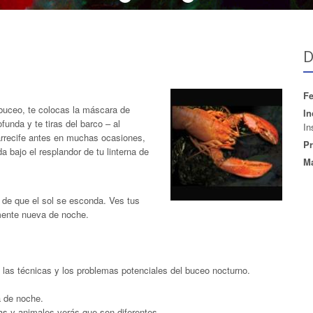
D
Fe
 buceo, te colocas la máscara de
In
unda y te tiras del barco – al
In
arrecife antes en muchas ocasiones,
Pr
 bajo el resplandor de tu linterna de
Ma
 de que el sol se esconda. Ves tus
mente nueva de noche.
s, las técnicas y los problemas potenciales del buceo nocturno.
a de noche.
as y animales verás que son diferentes.