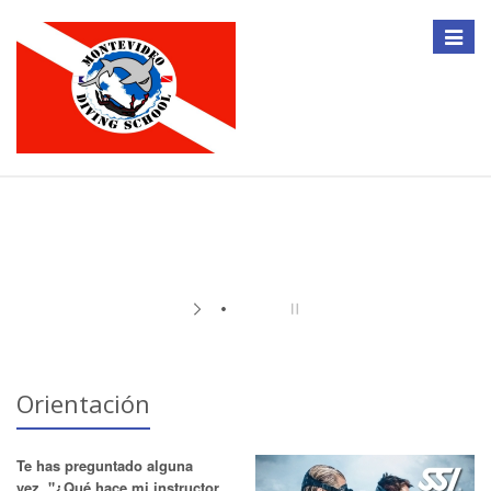
Toggle
navigat
Orientación
Te has preguntado alguna
vez, "¿Qué hace mi instructor